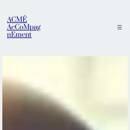
ACMÉ
AcCoMpag
nEment