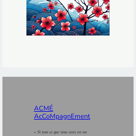
ACMÉ
AcCoMpagnEment
«
Si tout ce que vous avez est un