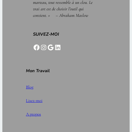
marteau, tout ressemble à un clou. Le
vrai art est de choisir l’outil qui
convient. » – Abraham Maslow
SUIVEZ-MOI
Mon Travail
Blog
Lisez-moi
A propos